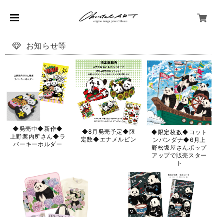
お知らせ等
◆発売中◆新作◆
◆8月発売予定◆限
◆限定枚数◆コット
上野案内所さん◆ラ
定数◆エナメルピン
ンバンダナ◆6月上
バーキーホルダー
野松坂屋さんポップ
アップで販売スター
ト