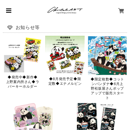
お知らせ等
◆発売中◆新作◆
◆8月発売予定◆限
◆限定枚数◆コット
上野案内所さん◆ラ
定数◆エナメルピン
ンバンダナ◆6月上
バーキーホルダー
野松坂屋さんポップ
アップで販売スター
ト