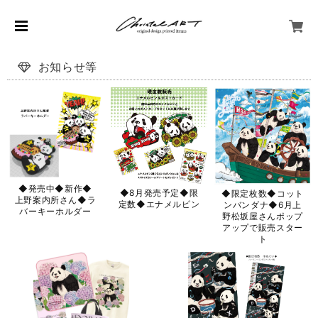
お知らせ等
◆発売中◆新作◆
◆8月発売予定◆限
◆限定枚数◆コット
上野案内所さん◆ラ
定数◆エナメルピン
ンバンダナ◆6月上
バーキーホルダー
野松坂屋さんポップ
アップで販売スター
ト