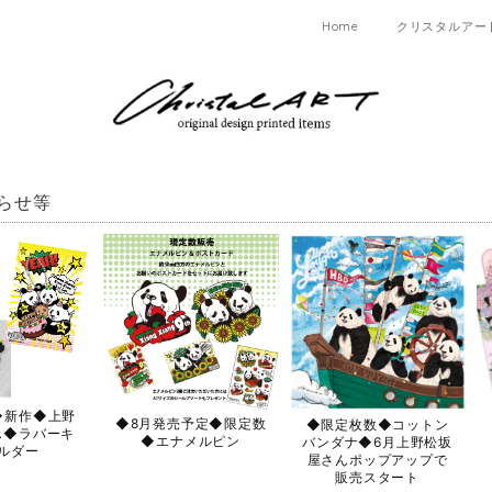
Home
クリスタルアー
らせ等
◆新作◆上野
◆8月発売予定◆限定数
◆限定枚数◆コットン
ん◆ラバーキ
◆エナメルピン
バンダナ◆6月上野松坂
ルダー
屋さんポップアップで
販売スタート