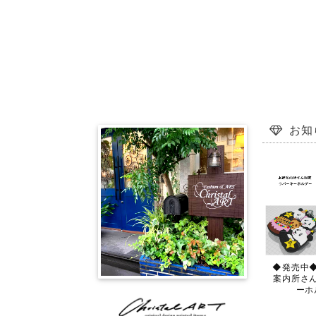
お知
◆発売中
案内所さ
ーホ