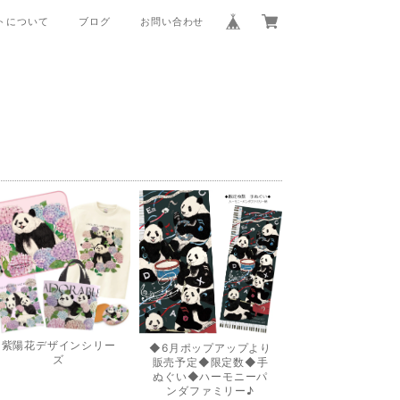
トについて
ブログ
お問い合わせ
紫陽花デザインシリー
◆6月ポップアップより
ズ
販売予定◆限定数◆手
ぬぐい◆ハーモニーパ
ンダファミリー♪