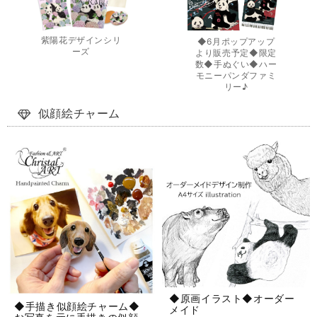
紫陽花デザインシリ
◆6月ポップアップ
ーズ
より販売予定◆限定
数◆手ぬぐい◆ハー
モニーパンダファミ
リー♪
似顔絵チャーム
◆原画イラスト◆オーダー
◆手描き似顔絵チャーム◆
メイド