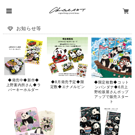
お知らせ等
◆発売中◆新作◆
◆8月発売予定◆限
◆限定枚数◆コット
上野案内所さん◆ラ
定数◆エナメルピン
ンバンダナ◆6月上
バーキーホルダー
野松坂屋さんポップ
アップで販売スター
ト