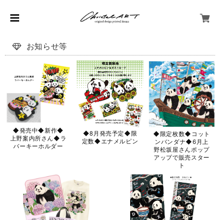
お知らせ等
◆発売中◆新作◆
◆8月発売予定◆限
◆限定枚数◆コット
上野案内所さん◆ラ
定数◆エナメルピン
ンバンダナ◆6月上
バーキーホルダー
野松坂屋さんポップ
アップで販売スター
ト