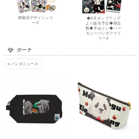
紫陽花デザインシリ
◆6月ポップアップ
ーズ
より販売予定◆限定
数◆手ぬぐい◆ハー
モニーパンダファミ
リー♪
ポーチ
パンダニュース