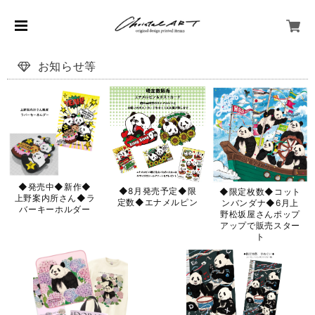
お知らせ等
◆発売中◆新作◆
◆8月発売予定◆限
◆限定枚数◆コット
上野案内所さん◆ラ
定数◆エナメルピン
ンバンダナ◆6月上
バーキーホルダー
野松坂屋さんポップ
アップで販売スター
ト