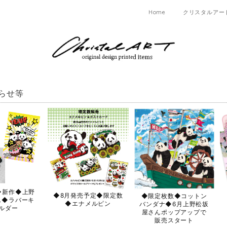
Home
クリスタルアー
らせ等
◆新作◆上野
◆8月発売予定◆限定数
◆限定枚数◆コットン
ん◆ラバーキ
◆エナメルピン
バンダナ◆6月上野松坂
ルダー
屋さんポップアップで
販売スタート