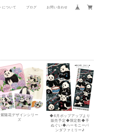
トについて
ブログ
お問い合わせ
紫陽花デザインシリー
◆6月ポップアップより
ズ
販売予定◆限定数◆手
ぬぐい◆ハーモニーパ
ンダファミリー♪