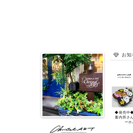
お知
◆発売中
案内所さ
ーホ